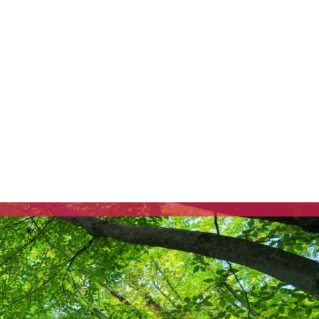
socialiste
Communiqués de presse
Fédération
25.2.2025 – Soutien à Eric
Houlley, maire de Lure