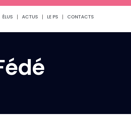
Communiqués de presse
Fédération
ÉLUS
ACTUS
LE PS
CONTACTS
3.9.2024 – Communiqué
de notre 1er fédéral
(Résolution du Bureau
National après la
 Fédé
dissolution)
Communiqués de presse