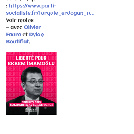
:
https://www.parti-
Communiqués
socialiste.fr/turquie_erdogan_n…
de presse
Voir moins
Fédération
— avec
Olivier
Faure
et
Dylan
22.10.2025 –
Boutiflat
.
Non-censure
: courage et
responsabilit
é au service
des Français