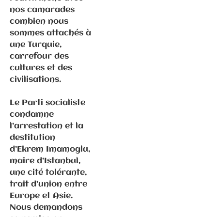
Ghiles
nos camarades
combien nous
sommes attachés à
une Turquie,
Communiqués
carrefour des
de presse
cultures et des
Fédération
civilisations.
Le Parti socialiste
2.2.2026 –
condamne
Visite
l’arrestation et la
d’Emmanuel
destitution
Macron en
d’Ekrem Imamoglu,
Haute-Saône
maire d’Istanbul,
une cité tolérante,
trait d’union entre
Europe et Asie.
Nous demandons