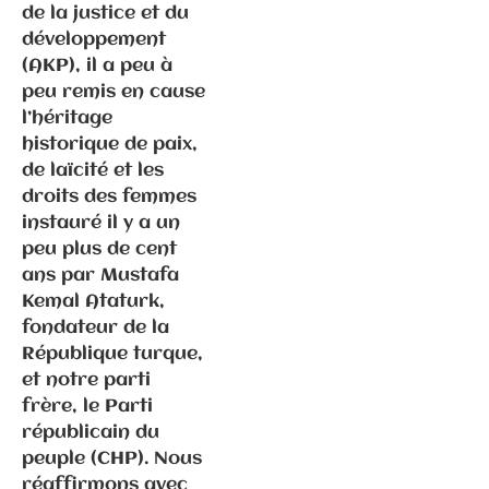
de la justice et du
développement
(AKP), il a peu à
peu remis en cause
l’héritage
historique de paix,
Communiqués
de laïcité et les
de presse
Fédération
droits des femmes
instauré il y a un
peu plus de cent
6.3.2026 –
ans par Mustafa
Elections
Kemal Ataturk,
municipales
fondateur de la
à Gray –
République turque,
Communiqué
et notre parti
de
frère, le Parti
presse/déme
républicain du
nti suite
peuple (CHP). Nous
propos P.
réaffirmons avec