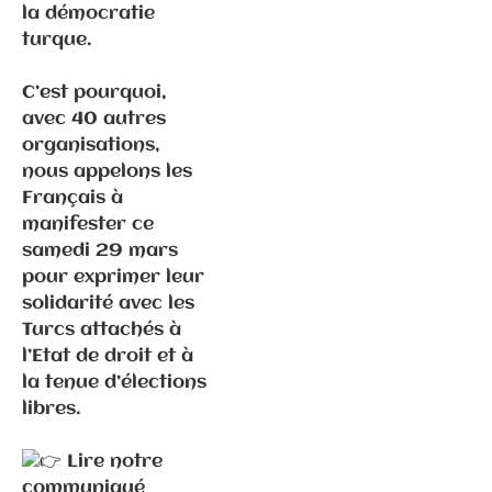
la démocratie
turque.
Communiqués
de presse
C’est pourquoi,
Fédération
avec 40 autres
organisations,
nous appelons les
25.11.2025 –
Français à
Bardella pour
manifester ce
la 3ème fois
samedi 29 mars
à la foire de
pour exprimer leur
Sainte
solidarité avec les
Catherine !
Turcs attachés à
l’Etat de droit et à
la tenue d’élections
libres.
Lire notre
communiqué