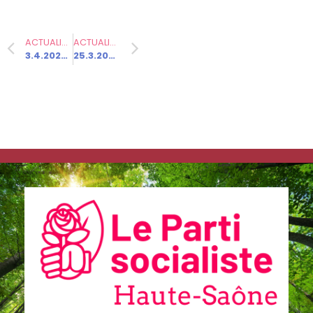
Communiqués
de presse
Fédération
ACTUALITÉ PRÉCÉDENTE
ACTUALITÉ SUIVANTE
3.4.2025 – Vote dans nos sections : Convention « Sécurité et prévention de la délinquance »
25.3.2025 – Liberté pour Boualem Sansal.
20.6.2025 –
La Fédération
de Haute-
Saône au
lendemain du
81ème
Congrès du
Parti
socialiste
Communiqués