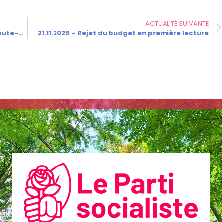
ACTUALITÉ SUIVANTE
17.11.2025 – Réaction de la Fédération de Haute-Saône du Parti socialiste à l’information concernant l’assistant parlementaire d’A. Villedieu, député RN de Haute-Saône
21.11.2025 – Rejet du budget en première lecture