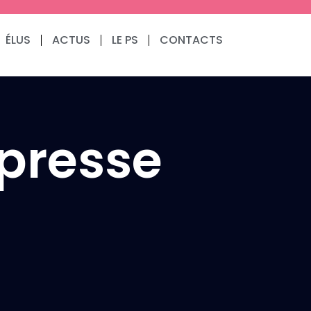
ÉLUS
ACTUS
LE PS
CONTACTS
presse
Communiqués de presse
Fédération
3.9.2024 – Communiqué
de notre 1er fédéral
(Résolution du Bureau
National après la
dissolution)