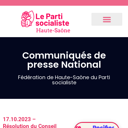
Communiqués de
presse National
Communiqués
de presse
Fédération
Fédération de Haute-Saône du Parti
socialiste
3.9.2024 –
Communiqué
de notre 1er
fédéral
(Résolution
17.10.2023 –
du Bureau
Résolution du Conseil