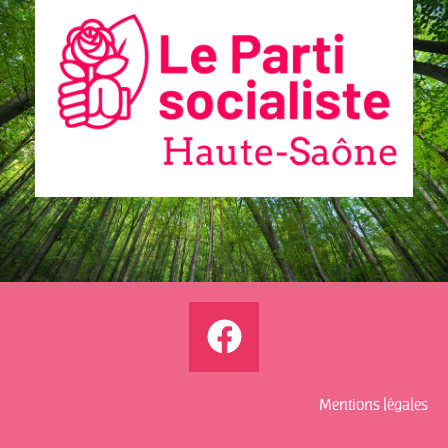
propos P.
Ghiles
Communiqués
de presse
Fédération
2.2.2026 –
Visite
d’Emmanuel
Macron en
Haute-Saône
Mentions légales