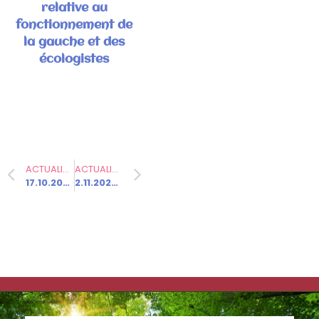
relative au
fonctionnement de
la gauche et des
écologistes
Communiqués
de presse
Fédération
ACTUALITÉ PRÉCÉDENTE
ACTUALITÉ SUIVANTE
17.10.2023 – Le Conseil national du Parti socialiste s’est réuni et a adopté une résolution relative au fonctionnement de l’union de la gauche et des écologistes
2.11.2023 – Le Parti socialiste appelle à se joindre à toutes les initiatives et marches organisées le samedi 4 novembre, pour la libération des otages, pour un cessez-le-feu immédiat et pour la relance du processus de paix au Proche-Orient !
6.3.2026 –
Elections
municipales
à Gray –
Communiqué
de
presse/déme
nti suite