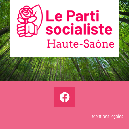
Communiqués
de presse
Fédération
2.2.2026 –
Visite
d’Emmanuel
Macron en
Haute-Saône
Mentions légales