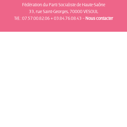
Fédération du Parti Socialiste de Haute-Saône
33, rue Saint-Georges, 70000 VESOUL
Tél. : 07.57.00.82.06 + 03.84.76.08.43 –
N
o
us contacter
Communiqués
de presse
Fédération
Elections
municipales
2026 –
Vesoul