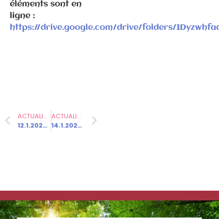
éléments sont en
ligne :
https://drive.google.com/drive/folders/1Dyzw
Communiqués
de presse
Fédération
6.3.2026 –
ACTUALITÉ PRÉCÉDENTE
ACTUALITÉ SUIVANTE
Elections
12.1.2025 – Olivier Faure est l’invité de BFM Politique
14.1.2025 – Boris Vallaud répond à la déclaration de politique générale de François Bayrou.
municipales
à Gray –
Communiqué
de
presse/déme
nti suite
propos P.
Ghiles