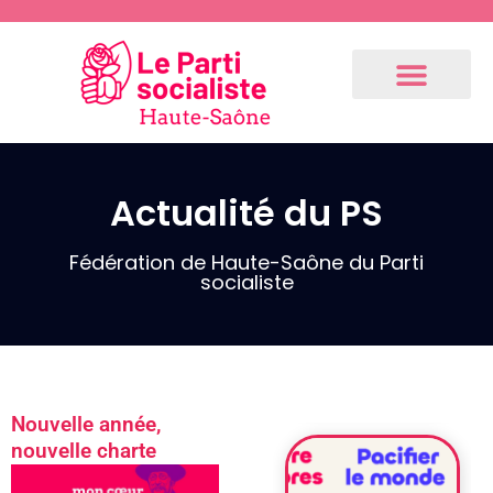
Actualité du PS
Communiqués
de presse
Fédération
Fédération de Haute-Saône du Parti
socialiste
3.9.2024 –
Communiqué
de notre 1er
fédéral
(Résolution
Nouvelle année,
du Bureau
nouvelle charte
National