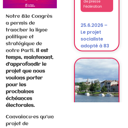
25.6.2026 –
Le projet
socialiste
Notre 81e Congrès
adopté à 83
a permis de
% !
trancher la ligne
politique et
stratégique de
notre Parti.
Il est
temps, maintenant,
d’approfondir le
projet que nous
voulons porter
pour les
prochaines
Communiqués
échéances
de presse
Fédération
électorales.
Convaincu·es qu’un
6.3.2026 –
projet de