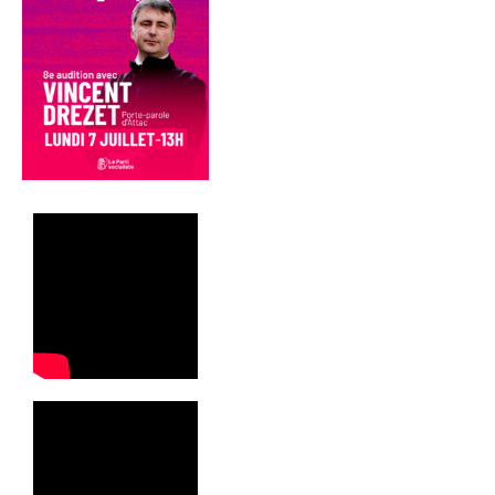
Vesoul
Communiqués
de presse
Fédération
25.11.2025 –
Bardella pour
la 3ème fois
à la foire de