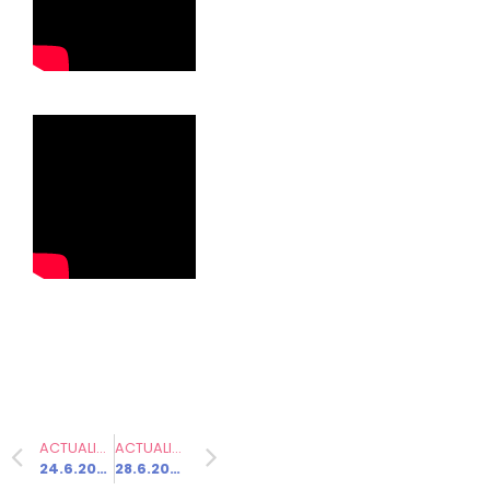
Sainte
Catherine !
Communiqués
de presse
Fédération
22.10.2025 –
Non-censure
: courage et
responsabilit
ACTUALITÉ PRÉCÉDENTE
ACTUALITÉ SUIVANTE
é au service
24.6.2025 – Les députés socialistes annoncent le dépôt d’une motion de censure contre le gouvernement
28.6.2025 – Conseil fédéral
des Français