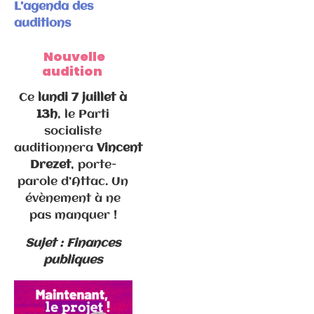
d’Emmanuel
L’agenda des
Macron en
auditions
Haute-Saône
Nouvelle
audition
Ce
lundi 7 juillet à
13h
, le Parti
socialiste
auditionnera
Vincent
Drezet
, porte-
parole d’Attac. Un
Communiqués
évènement à ne
de presse
pas manquer !
Fédération
Sujet : Finances
publiques
Elections
municipales
2026 –