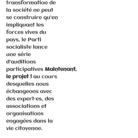
Elections
transformation de
municipales
la société ne peut
à Gray –
se construire qu’en
Communiqué
impliquant les
de
forces vives du
presse/déme
pays, le Parti
nti suite
socialiste lance
propos P.
une série
Ghiles
d’auditions
participatives
Maintenant,
le projet !
au cours
desquelles nous
échangeons avec
Communiqués
de presse
des expert·es, des
Fédération
associations et
organisations
engagées dans la
2.2.2026 –
vie citoyenne.
Visite