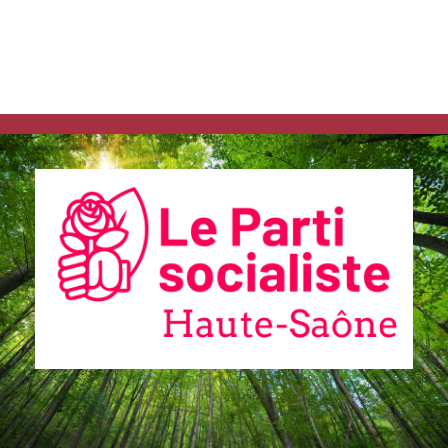
Communiqués
de presse
Fédération
20.6.2025 –
La Fédération
de Haute-
Saône au
lendemain du
81ème
Congrès du