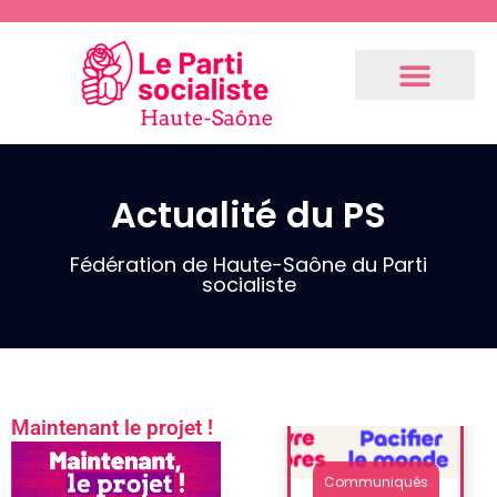
3.9.2024 –
Communiqué
de notre 1er
fédéral
(Résolution
du Bureau
National
Actualité du PS
après la
dissolution)
Fédération de Haute-Saône du Parti
socialiste
Communiqués
de presse
Maintenant le projet !
Fédération