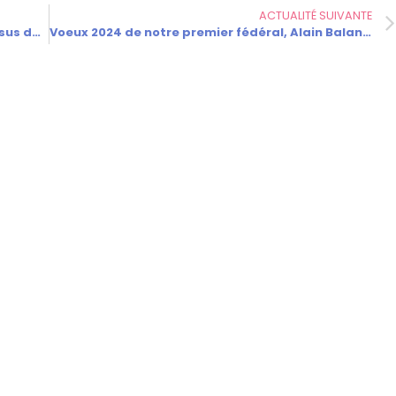
ACTUALITÉ SUIVANTE
16.12.2023 – Elections européennes : Processus de désignation des candidats
Voeux 2024 de notre premier fédéral, Alain Balandier