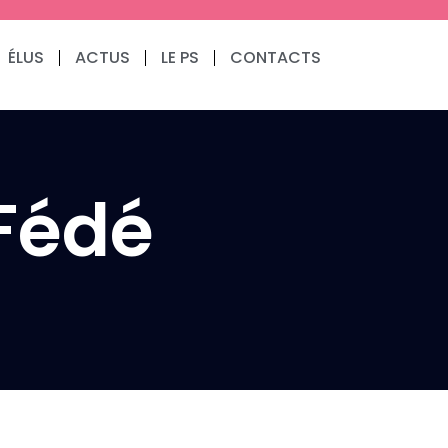
ÉLUS
ACTUS
LE PS
CONTACTS
 Fédé
Communiqués de presse
Fédération
3.9.2024 – Communiqué
de notre 1er fédéral
(Résolution du Bureau
National après la
dissolution)