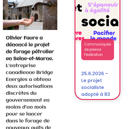
après la
dissolution)
Olivier Faure a
Communiqués
dénoncé le projet
de presse
de forage pétrolier
Fédération
en Seine-et-Marne.
L’entreprise
25.6.2026 –
canadienne Bridge
Le projet
Energies a obtenu
socialiste
deux autorisations
adopté à 83
discrètes du
% !
gouvernement en
moins d’un mois
pour se lancer
dans le forage de
nouveaux puits de