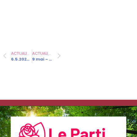
Communiqués
de presse
Fédération
ACTUALITÉ PRÉCÉDENTE
ACTUALITÉ SUIVANTE
6.5.2024 – Visite du président chinois en France
9 mai – Journée de l’Europe
2.2.2026 –
Visite
d’Emmanuel
Macron en
Haute-Saône