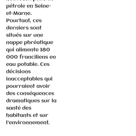
pétrole en Seine-
et-Marne.
Pourtant, ces
derniers sont
situés sur une
Communiqués
nappe phréatique
de presse
Fédération
qui alimente 180
000 franciliens en
eau potable. Ces
6.3.2026 –
décisions
Elections
inacceptables qui
municipales
pourraient avoir
à Gray –
des conséquences
Communiqué
dramatiques sur la
de
santé des
presse/déme
habitants et sur
nti suite
l’environnement.
propos P.
Ghiles