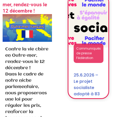
National
mer, rendez-vous le
après la
12 décembre !
dissolution)
Communiqués
Contre la vie chère
de presse
en Outre-mer,
Fédération
rendez-vous le 12
décembre !
25.6.2026 –
Dans le cadre de
Le projet
notre niche
socialiste
parlementaire,
adopté à 83
nous proposerons
% !
une loi pour
réguler les prix,
renforcer la