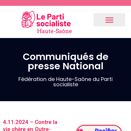
Communiqués de
presse National
Communiqués
de presse
Fédération
Fédération de Haute-Saône du Parti
socialiste
3.9.2024 –
Communiqué
de notre 1er
fédéral
(Résolution
4.11.2024 – Contre la
du Bureau
vie chère en Outre-