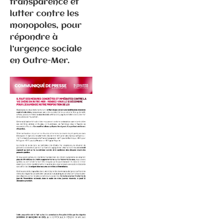
transparence et
lutter contre les
monopoles, pour
répondre à
l’urgence sociale
en Outre-Mer.
Communiqués
de presse
Fédération
6.3.2026 –
Elections
municipales
à Gray –
Communiqué
de
presse/déme
nti suite