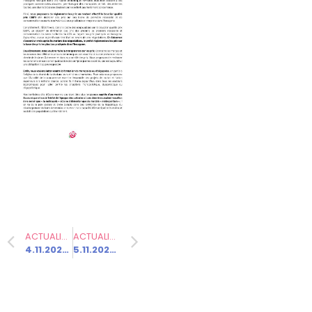
propos P.
Ghiles
Communiqués
de presse
Fédération
2.2.2026 –
Visite
d’Emmanuel
Macron en
Haute-Saône
ACTUALITÉ PRÉCÉDENTE
ACTUALITÉ SUIVANTE
4.11.2024 – Grâce à la gauche, l’Assemblée adopte la partie recettes du budget de la Sécurité sociale !
5.11.2024 – « La France peut encore bloquer l’accord de libre-échange entre l’UE et les pays du Mercosur »