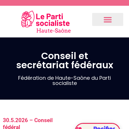
Conseil et
Communiqués
secrétariat fédéraux
de presse
Fédération
Fédération de Haute-Saône du Parti
socialiste
3.9.2024 –
Communiqué
de notre 1er
fédéral
(Résolution
30.5.2026 – Conseil
du Bureau
fédéral