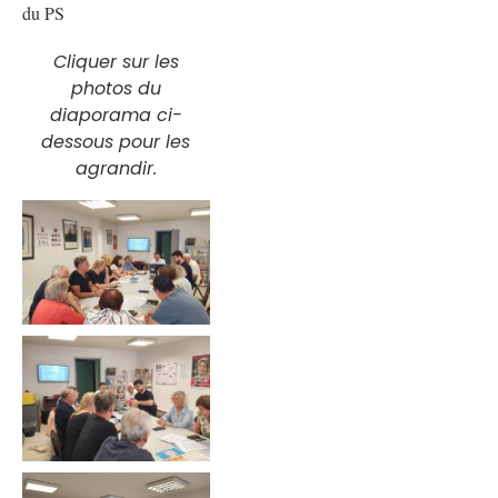
du PS
Ghiles
Cliquer sur les
photos du
diaporama ci-
dessous pour les
Communiqués
de presse
agrandir.
Fédération
2.2.2026 –
Visite
d’Emmanuel
Macron en
Haute-Saône