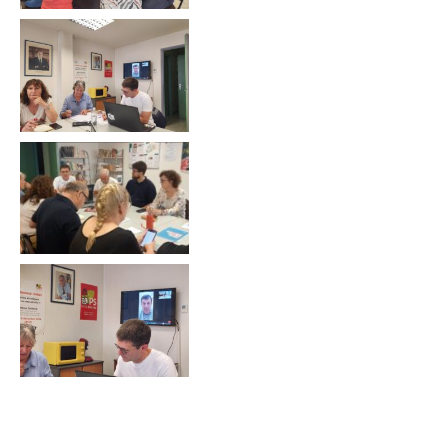
Communiqués
de presse
Fédération
25.11.2025 –
Bardella pour
la 3ème fois
à la foire de
Sainte
Catherine !