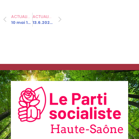
Communiqués
ACTUALITÉ PRÉCÉDENTE
ACTUALITÉ SUIVANTE
de presse
10 mai 1981 – 45 ans depuis l’élection de François Mitterand
13.6.2026 – Journée d’échanges et de travaux en collaboration avec des élus de la majorité BFC
Fédération
22.10.2025 –
Non-censure
: courage et
responsabilit
é au service
des Français