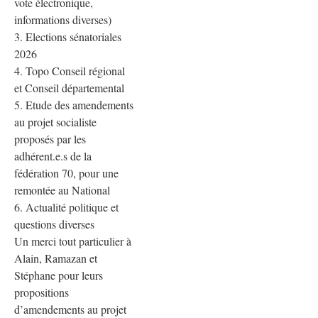
vote électronique,
informations diverses)
3. Elections sénatoriales
2026
4. Topo Conseil régional
et Conseil départemental
5. Etude des amendements
Communiqués
au projet socialiste
de presse
Fédération
proposés par les
adhérent.e.s de la
fédération 70, pour une
6.3.2026 –
remontée au National
Elections
6. Actualité politique et
municipales
questions diverses
à Gray –
Un merci tout particulier à
Communiqué
Alain, Ramazan et
de
Stéphane pour leurs
presse/déme
propositions
nti suite
d’amendements au projet
propos P.