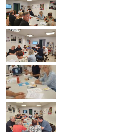
Communiqués
de presse
Fédération
Elections
municipales
2026 –
Vesoul