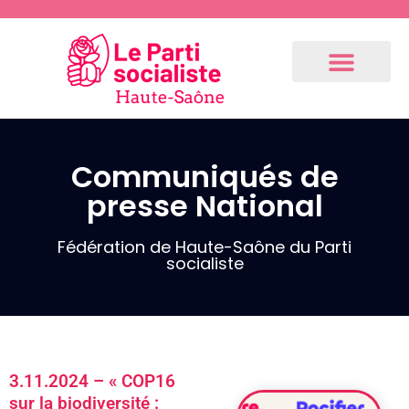
Communiqués de
presse National
Communiqués
de presse
Fédération
Fédération de Haute-Saône du Parti
socialiste
3.9.2024 –
Communiqué
de notre 1er
fédéral
(Résolution
3.11.2024 – « COP16
du Bureau
sur la biodiversité :