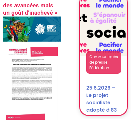
National
des avancées mais
après la
un goût d’inachevé »
dissolution)
Communiqués
de presse
Fédération
25.6.2026 –
Le projet
socialiste
adopté à 83
% !