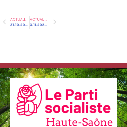
ACTUALITÉ PRÉCÉDENTE
ACTUALITÉ SUIVANTE
31.10.2024 – Trêve hivernale : les socialistes en première ligne pour lutter contre le mal-logement
3.11.2024 – Inondations dramatiques : sortir enfin du déni climatique
Communiqués
de presse
Fédération
6.3.2026 –
Elections
municipales
à Gray –
Communiqué
de
presse/déme
nti suite