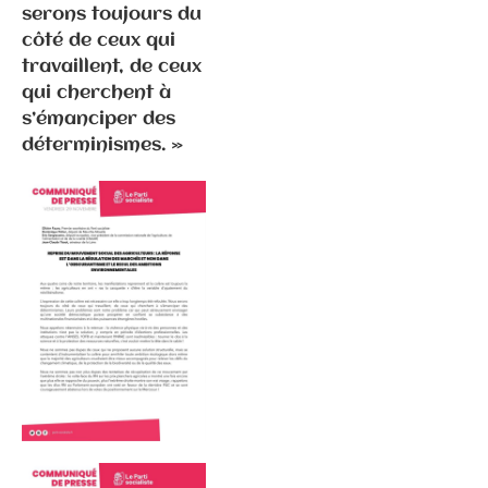
propos P.
serons toujours du
Ghiles
côté de ceux qui
travaillent, de ceux
qui cherchent à
s’émanciper des
déterminismes. »
Communiqués
de presse
Fédération
2.2.2026 –
Visite
d’Emmanuel
Macron en
Haute-Saône