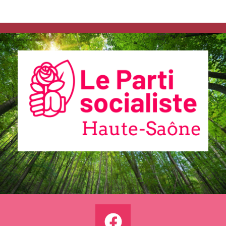
Communiqués
de presse
Fédération
25.11.2025 –
Bardella pour
la 3ème fois
à la foire de
Sainte
Catherine !