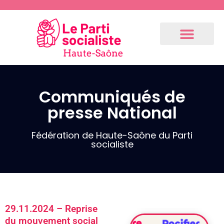
Communiqués de
presse National
Communiqués
de presse
Fédération
Fédération de Haute-Saône du Parti
socialiste
3.9.2024 –
Communiqué
de notre 1er
fédéral
(Résolution
29.11.2024 – Reprise
du Bureau
du mouvement social