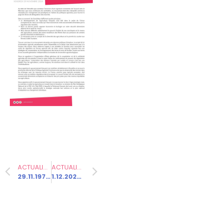
Communiqués
de presse
Fédération
Elections
municipales
2026 –
Vesoul
ACTUALITÉ PRÉCÉDENTE
ACTUALITÉ SUIVANTE
29.11.1974-29.11.2024 – L’IVG a 50 ans
1.12.2024 – Journée mondiale de lutte contre le sida