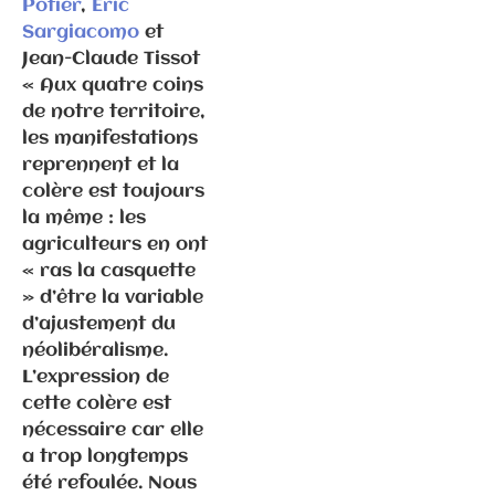
Potier
,
Eric
Sargiacomo
et
Jean-Claude Tissot
« Aux quatre coins
de notre territoire,
les manifestations
reprennent et la
Communiqués
colère est toujours
de presse
Fédération
la même : les
agriculteurs en ont
« ras la casquette
6.3.2026 –
» d’être la variable
Elections
d’ajustement du
municipales
néolibéralisme.
à Gray –
L’expression de
Communiqué
cette colère est
de
nécessaire car elle
presse/déme
a trop longtemps
nti suite
été refoulée. Nous