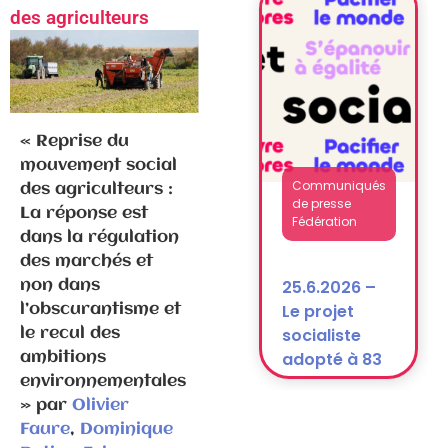
National
des agriculteurs
après la
dissolution)
« Reprise du
mouvement social
Communiqués
des agriculteurs :
de presse
La réponse est
Fédération
dans la régulation
des marchés et
25.6.2026 –
non dans
Le projet
l’obscurantisme et
socialiste
le recul des
adopté à 83
ambitions
% !
environnementales
» par
Olivier
Faure
,
Dominique