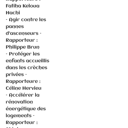
Fatiha Keloua
Hachi
– Agir contre les
Communiqués
pannes
de presse
d’ascenseurs –
Fédération
Rapporteur :
Philippe Brun
– Protéger les
2.2.2026 –
enfants accueillis
Visite
dans les crèches
d’Emmanuel
privées –
Macron en
Rapporteure :
Haute-Saône
Céline Hervieu
– ⁠⁠Accélérer la
rénovation
énergétique des
logements –
Rapporteur :