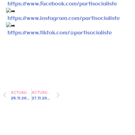
https://www.facebook.com/partisocialiste
Communiqués
de presse
https://www.instagram.com/partisocialiste
Fédération
https://www.tiktok.com/@partisocialiste
25.11.2025 –
Bardella pour
la 3ème fois
à la foire de
Sainte
Catherine !
ACTUALITÉ PRÉCÉDENTE
ACTUALITÉ SUIVANTE
25.11.2024 – Journée internationale de lutte contre les violences faites aux femmes
27.11.2024 – Rencontre de Boris Vallaud et Patrick Kanner avec le 1er ministre