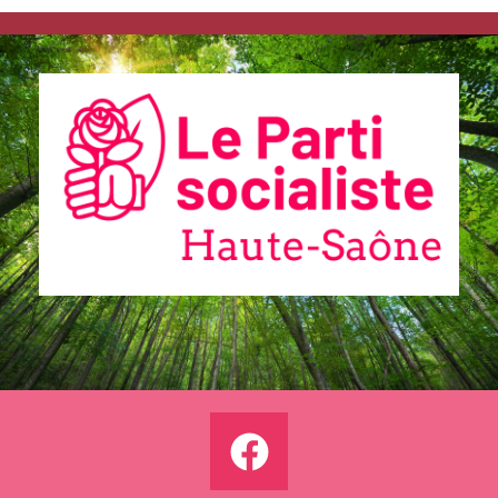
Communiqués
de presse
Fédération
22.10.2025 –
Non-censure
: courage et
responsabilit
é au service
des Français
Communiqués