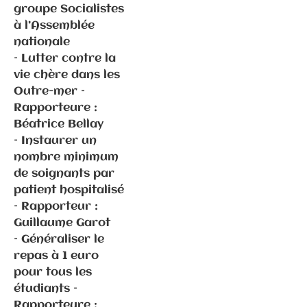
groupe Socialistes
à l’Assemblée
nationale
– Lutter contre la
vie chère dans les
Communiqués
Outre-mer –
de presse
Fédération
Rapporteure :
Béatrice Bellay
– ⁠⁠⁠Instaurer un
6.3.2026 –
nombre minimum
Elections
de soignants par
municipales
patient hospitalisé
à Gray –
– Rapporteur :
Communiqué
Guillaume Garot
de
– ⁠⁠Généraliser le
presse/déme
repas à 1 euro
nti suite
pour tous les
propos P.
étudiants –
Ghiles
Rapporteure :