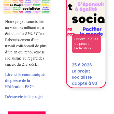
après la
dissolution)
Notre projet, soumis hier
au vote des militant·es, a
été adopté à 83% ! C’est
l’aboutissement d’un
Communiqués
de presse
travail collaboratif de plus
Fédération
d’un an qui renouvelle le
socialisme au regard des
enjeux du 21e siècle.
25.6.2026 –
Le projet
Lire ici le communiqué
socialiste
de presse de la
adopté à 83
Fédération PS70
% !
Découvrir ici le projet