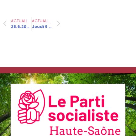
ACTUALITÉ PRÉCÉDENTE
ACTUALITÉ SUIVANTE
25.6.2026 – Le projet socialiste adopté à 83 % !
Jeudi 9 juillet, les militant.es socialistes votent !
Communiqués
de presse
Fédération
2.2.2026 –
Visite
d’Emmanuel
Macron en
Haute-Saône