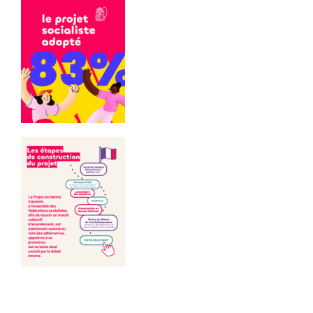
Communiqués
de presse
Fédération
6.3.2026 –
Elections
municipales
à Gray –
Communiqué
de
presse/déme
nti suite
propos P.
Ghiles