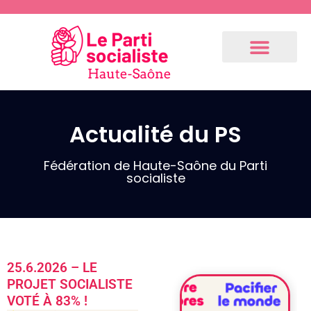
Actualité du PS
Communiqués
de presse
Fédération
Fédération de Haute-Saône du Parti
socialiste
3.9.2024 –
Communiqué
de notre 1er
fédéral
(Résolution
25.6.2026 – LE
du Bureau
PROJET SOCIALISTE
National
VOTÉ À 83% !