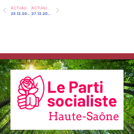
ACTUALITÉ PRÉCÉDENTE
ACTUALITÉ SUIVANTE
23.12.2024 – Solidarité avec les Mahoraises et les Mahorais
27.12.2024 – Déplacement du 1er ministre à Mayotte : Courrier d’O. Faure à F. Bayrou
Communiqués
de presse
Fédération
Elections
municipales
2026 –
Vesoul