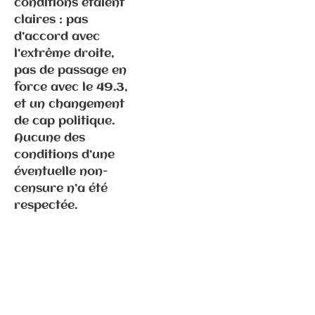
conditions étaient
claires : pas
d’accord avec
l’extrême droite,
pas de passage en
Communiqués
de presse
force avec le 49.3,
Fédération
et un changement
de cap politique.
Aucune des
2.2.2026 –
conditions d’une
Visite
éventuelle non-
d’Emmanuel
censure n’a été
Macron en
respectée.
Haute-Saône