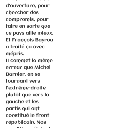
d’ouverture, pour
chercher des
compromis, pour
faire en sorte que
ce pays aille mieux.
Communiqués
Et François Bayrou
de presse
Fédération
a traité ça avec
mépris.
Il commet la même
6.3.2026 –
erreur que Michel
Elections
Barnier, en se
municipales
tournant vers
à Gray –
l’extrême-droite
Communiqué
plutôt que vers la
de
gauche et les
presse/déme
partis qui ont
nti suite
constitué le front
propos P.
républicain. Nos
Ghiles