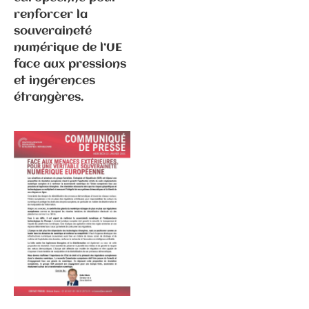
renforcer la
souveraineté
numérique de l’UE
face aux pressions
et ingérences
étrangères.
Communiqués
de presse
Fédération
6.3.2026 –
Elections
municipales
à Gray –
Communiqué
de
presse/déme
nti suite