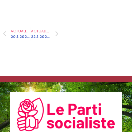
propos P.
Ghiles
ACTUALITÉ PRÉCÉDENTE
ACTUALITÉ SUIVANTE
20.1.2025 – L’ensemble des député.e.s socialistes et apparentés ouvrent un compte sur Bluesky, réseau social alternatif de X (ex Twitter)
22.1.2025 – Carton rouge pour Bercy !
Communiqués
de presse
Fédération
2.2.2026 –
Visite
d’Emmanuel
Macron en
Haute-Saône