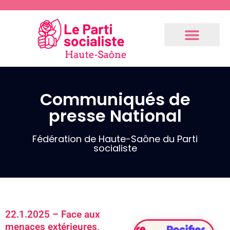
Communiqués de
presse National
Communiqués
de presse
Fédération
Fédération de Haute-Saône du Parti
socialiste
3.9.2024 –
Communiqué
de notre 1er
fédéral
(Résolution
22.1.2025 – Face aux
du Bureau
menaces extérieures,