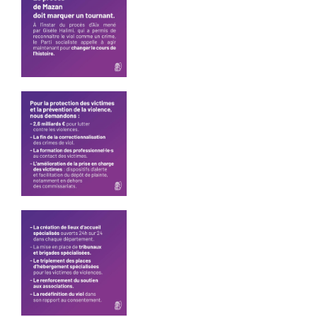
Ghiles
Communiqués
de presse
Fédération
2.2.2026 –
Visite
d’Emmanuel
Macron en
Haute-Saône