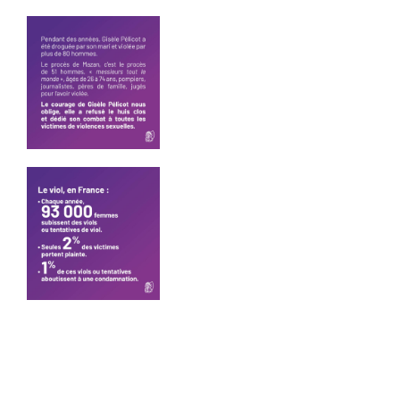
Communiqués
de presse
Fédération
Elections
municipales
2026 –
Vesoul