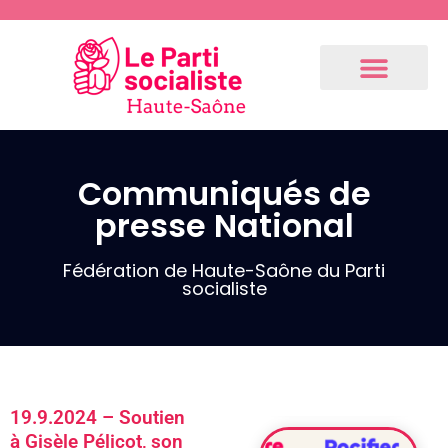
Communiqués de
Communiqués
presse National
de presse
Fédération
Fédération de Haute-Saône du Parti
socialiste
3.9.2024 –
Communiqué
de notre 1er
fédéral
(Résolution
19.9.2024 – Soutien
du Bureau
à Gisèle Pélicot, son
National