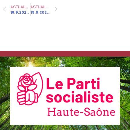
ACTUALITÉ PRÉCÉDENTE
ACTUALITÉ SUIVANTE
18.9.2024 – Budget 2025 – L’obstruction n’empêchera pas le Parlement d’imposer sa marque
19.9.2024 – Délégation de la gauche sociale et écologique au Parlement européen : « Alliance de la droite européenne avec l’extrême droite : un tournant gravissime »
Communiqués
de presse
Fédération
25.11.2025 –
Bardella pour
la 3ème fois
à la foire de
Sainte
Catherine !