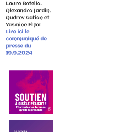
Laure Botella
,
Alexandra Jardin
,
Audrey Gatian
et
Yasmine El Jaï
Lire ici le
communiqué de
Communiqués
presse du
de presse
19.9.2024
Fédération
6.3.2026 –
Elections
municipales
à Gray –
Communiqué
de
presse/déme
nti suite
propos P.