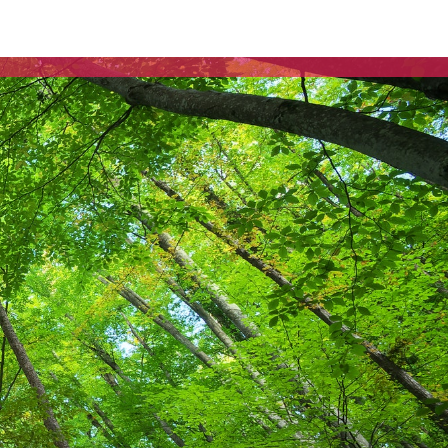
Communiqués de presse
Fédération
25.11.2025 – Bardella pour
la 3ème fois à la foire de
Sainte Catherine !