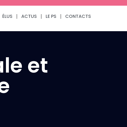
ÉLUS
ACTUS
LE PS
CONTACTS
Communiqués de presse
le et
Fédération
e
3.9.2024 – Communiqué
de notre 1er fédéral
(Résolution du Bureau
National après la
dissolution)