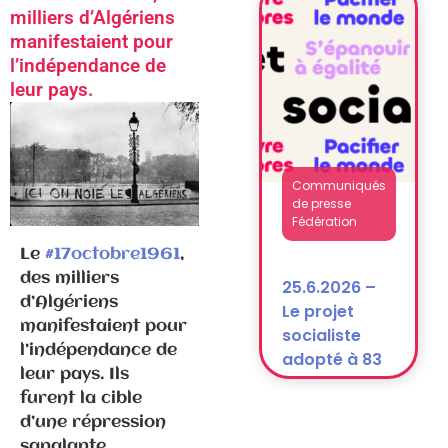
National
milliers d’Algériens
après la
manifestaient pour
dissolution)
l’indépendance de
leur pays.
Communiqués
de presse
Fédération
Le
#17octobre1961
,
des milliers
25.6.2026 –
d’Algériens
Le projet
manifestaient pour
socialiste
l’indépendance de
adopté à 83
leur pays. Ils
% !
furent la cible
d’une répression
sanglante