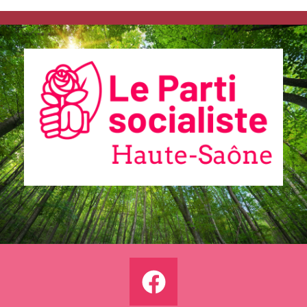
Communiqués
de presse
Fédération
Elections
municipales
2026 –
Vesoul