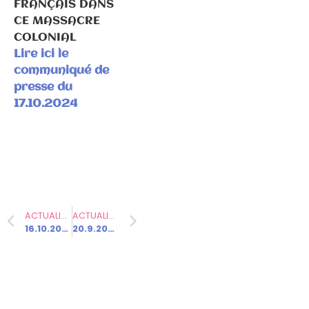
propos P.
FRANÇAIS DANS
Ghiles
CE MASSACRE
COLONIAL
Lire ici le
communiqué de
presse du
Communiqués
17.10.2024
de presse
Fédération
2.2.2026 –
Visite
d’Emmanuel
Macron en
ACTUALITÉ PRÉCÉDENTE
ACTUALITÉ SUIVANTE
Haute-Saône
16.10.2024 – Il y a 4 ans, l’horreur frappait un professeur : Samuel Paty était victime du terrorisme islamiste.
20.9.2024 – Conseil fédéral