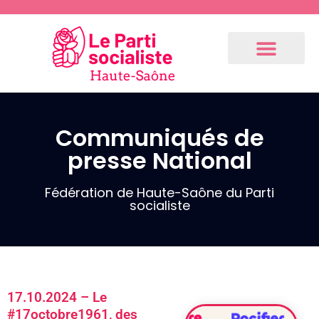
Communiqués de
presse National
Communiqués
de presse
Fédération
Fédération de Haute-Saône du Parti
socialiste
3.9.2024 –
Communiqué
de notre 1er
fédéral
(Résolution
17.10.2024 – Le
du Bureau
#17octobre1961, des