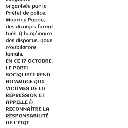
organisée par le
Préfet de police,
Maurice Papon,
des dizaines furent
tués. À la mémoire
des disparus, nous
Communiqués
n’oublierons
de presse
jamais.
Fédération
EN CE 17 OCTOBRE,
LE PARTI
6.3.2026 –
SOCIALISTE REND
Elections
HOMMAGE AUX
municipales
VICTIMES DE LA
à Gray –
RÉPRESSION ET
Communiqué
APPELLE À
de
RECONNAÎTRE LA
presse/déme
RESPONSABILITÉ
nti suite
DE L’ÉTAT