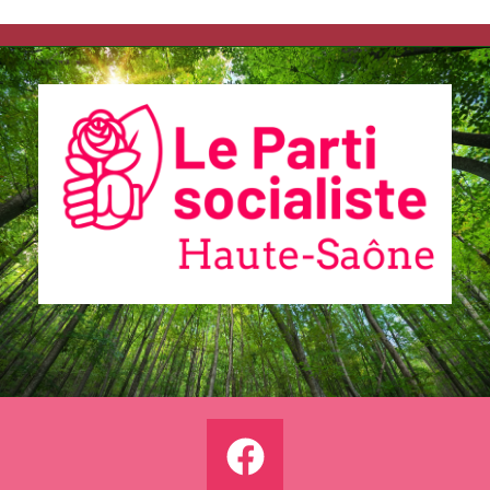
du Bureau
National
après la
dissolution)
Communiqués
de presse
Fédération
25.6.2026 –
Le projet
socialiste
adopté à 83
% !