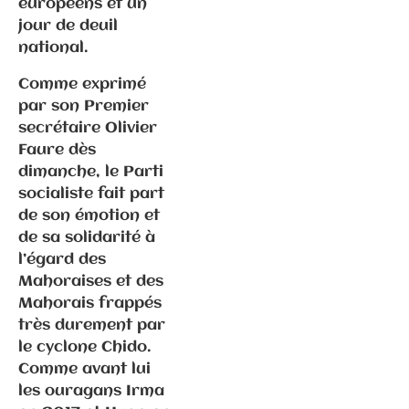
européens et un
jour de deuil
Communiqués
national.
de presse
Fédération
Comme exprimé
par son Premier
6.3.2026 –
secrétaire Olivier
Elections
Faure dès
municipales
dimanche, le Parti
à Gray –
socialiste fait part
Communiqué
de son émotion et
de
de sa solidarité à
presse/déme
l’égard des
nti suite
Mahoraises et des
propos P.
Mahorais frappés
Ghiles
très durement par
le cyclone Chido.
Comme avant lui
les ouragans Irma