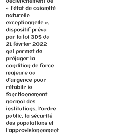
déclenchement de
20.6.2025 –
« l’état de calamité
La Fédération
naturelle
de Haute-
exceptionnelle »,
Saône au
dispositif prévu
lendemain du
par la loi 3DS du
81ème
21 février 2022
Congrès du
qui permet de
Parti
préjuger la
socialiste
condition de force
majeure ou
d’urgence pour
rétablir le
fonctionnement
Communiqués
normal des
de presse
institutions, l’ordre
Fédération
public, la sécurité
des populations et
25.2.2025 –
l’approvisionnement