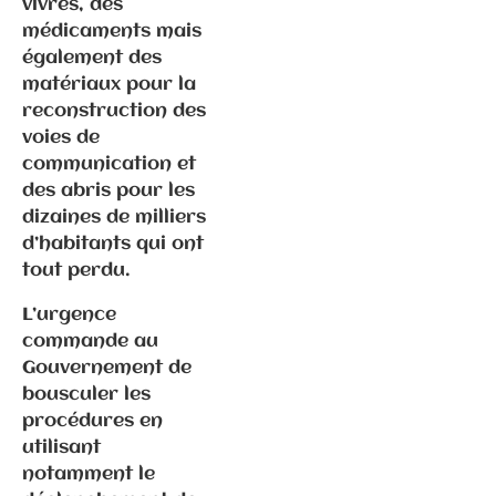
vivres, des
médicaments mais
22.10.2025 –
également des
Non-censure
matériaux pour la
: courage et
reconstruction des
responsabilit
voies de
é au service
communication et
des Français
des abris pour les
dizaines de milliers
d’habitants qui ont
tout perdu.
L’urgence
commande au
Gouvernement de
bousculer les
Communiqués
de presse
procédures en
Fédération
utilisant
notamment le