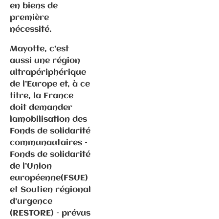
Soutien à Eric
en biens de
Houlley,
première
maire de Lure
nécessité.
Mayotte, c’est
aussi une région
ultrapériphérique
de l’Europe et, à ce
titre, la France
doit demander
lamobilisation des
Fonds de solidarité
communautaires –
Communiqués
Fonds de solidarité
de presse
de l’Union
Fédération
européenne(FSUE)
et Soutien régional
11.2.2025 –
d’urgence
Election de
(RESTORE) – prévus