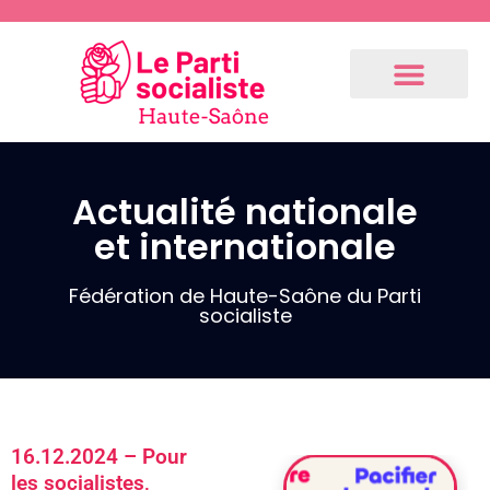
Communiqués
de presse
Fédération
Actualité nationale
3.9.2024 –
et internationale
Communiqué
de notre 1er
fédéral
Fédération de Haute-Saône du Parti
socialiste
(Résolution
du Bureau
National
après la
dissolution)
16.12.2024 – Pour
les socialistes,