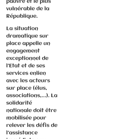
pauvre et le plus
de presse
Fédération
vulnérable de la
République.
Elections
La situation
municipales
dramatique sur
2026 –
place appelle un
Vesoul
engagement
exceptionnel de
l’Etat et de ses
services enlien
avec les acteurs
sur place (élus,
associations,…). La
solidarité
nationale doit être
mobilisée pour
relever les défis de
Communiqués
de presse
l’assistance
Fédération