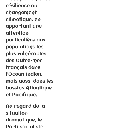
dans les
résilience au
locaux de la
changement
Fédé
climatique, en
apportant une
attention
particulière aux
populations les
plus vulnérables
des Outre-mer
français dans
Communiqués
l’Océan Indien,
de presse
mais aussi dans les
Fédération
bassins Atlantique
et Pacifique.
28.9.2024 –
Au regard de la
Journées
situation
« Portes
dramatique, le
ouvertes » à
Parti socialiste