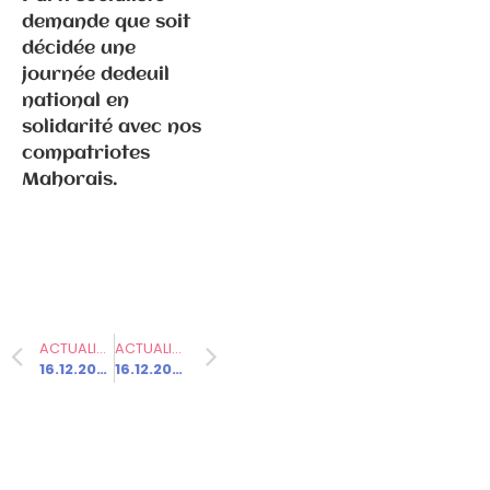
la Fédé de
demande que soit
Haute-Saône
décidée une
journée dedeuil
national en
solidarité avec nos
compatriotes
Mahorais.
Communiqués
de presse
Fédération
ACTUALITÉ PRÉCÉDENTE
ACTUALITÉ SUIVANTE
3.9.2024 –
16.12.2024 – L’Assemblée nationale vote la loi spéciale
16.12.2024 – Lionel Jospin : « La gauche doit rester dans l’opposition »
Communiqué
de notre 1er
fédéral
(Résolution