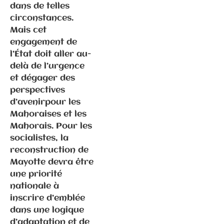
Laurent
dans de telles
Seguin à la
circonstances.
tête du
Mais cet
département
engagement de
de la Haute-
l’État doit aller au-
Saône
delà de l’urgence
et dégager des
perspectives
d’avenirpour les
Mahoraises et les
Mahorais. Pour les
socialistes, la
Communiqués
de presse
reconstruction de
Fédération
Mayotte devra être
une priorité
nationale à
21.11.2024 –
inscrire d’emblée
Conférence
dans une logique
de presse
d’adaptation et de