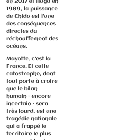
en 2017 et Hugo en
Communiqués
1989, la puissance
de presse
Fédération
de Chido est l’une
des conséquences
directes du
2.2.2026 –
réchauffement des
Visite
océans.
d’Emmanuel
Macron en
Mayotte, c’est la
Haute-Saône
France. Et cette
catastrophe, dont
tout porte à croire
que le bilan
humain – encore
incertain – sera
très lourd, est une
tragédie nationale
qui a frappé le
territoire le plus
Communiqués