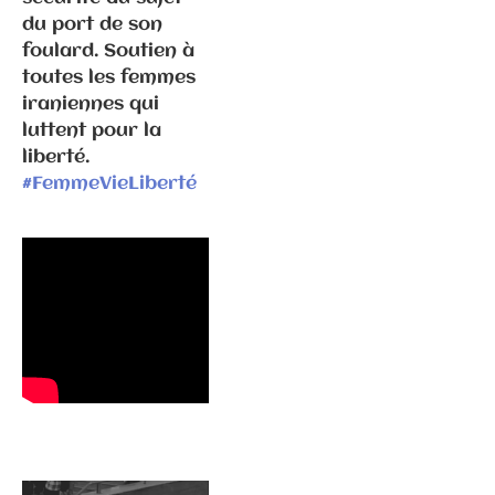
Ghiles
du port de son
foulard. Soutien à
toutes les femmes
iraniennes qui
luttent pour la
Communiqués
de presse
liberté.
Fédération
#FemmeVieLiberté
2.2.2026 –
Visite
d’Emmanuel
Macron en
Haute-Saône