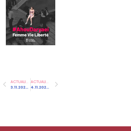
Communiqués
de presse
Fédération
Elections
municipales
2026 –
Vesoul
ACTUALITÉ PRÉCÉDENTE
ACTUALITÉ SUIVANTE
3.11.2024 – Inondations dramatiques : sortir enfin du déni climatique
4.11.2024 – Grâce à la gauche, l’Assemblée adopte la partie recettes du budget de la Sécurité sociale !