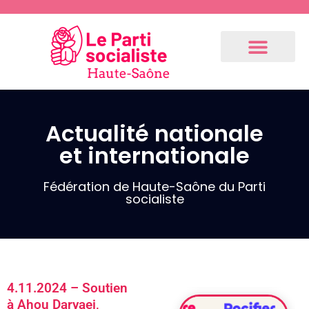
Actualité nationale
Communiqués
et internationale
de presse
Fédération
Fédération de Haute-Saône du Parti
socialiste
3.9.2024 –
Communiqué
de notre 1er
fédéral
(Résolution
4.11.2024 – Soutien
du Bureau
à Ahou Daryaei,
National