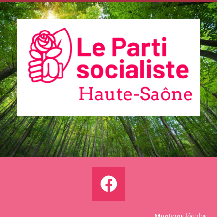
Communiqués
de presse
Fédération
25.11.2025 –
Bardella pour
la 3ème fois
à la foire de
Sainte
Catherine !
Mentions légales