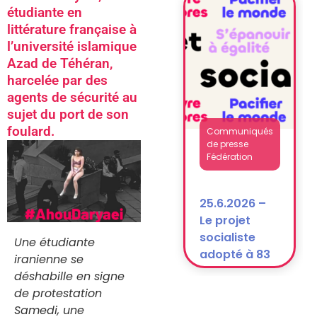
étudiante en
après la
littérature française à
dissolution)
l’université islamique
Azad de Téhéran,
harcelée par des
agents de sécurité au
sujet du port de son
Communiqués
foulard.
de presse
Fédération
25.6.2026 –
Le projet
socialiste
Une étudiante
adopté à 83
iranienne se
% !
déshabille en signe
de protestation
Samedi, une