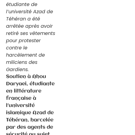
étudiante de
l’université Azad de
Téhéran a été
arrêtée après avoir
retiré ses vêtements
pour protester
Communiqués
contre le
de presse
harcèlement de
Fédération
miliciens des
Gardiens.
6.3.2026 –
Soutien à Ahou
Elections
Daryaei, étudiante
municipales
en littérature
à Gray –
française à
Communiqué
l’université
de
islamique Azad de
presse/déme
Téhéran, harcelée
nti suite
par des agents de
propos P.
sécurité au sujet