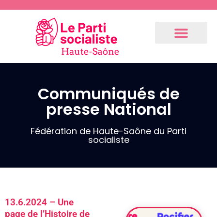
Communiqués de
presse National
Communiqués
de presse
Fédération
Fédération de Haute-Saône du Parti
socialiste
3.9.2024 –
Communiqué
de notre 1er
fédéral
(Résolution
13.6.2024 – Une
du Bureau
page de l’Histoire de