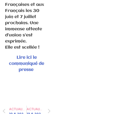
Françaises et aux
Français les 30
juin et 7 juillet
prochains. Une
immense attente
d’union s’est
Communiqués
exprimée.
de presse
Elle est scellée !
Fédération
Lire ici le
communiqué de
6.3.2026 –
presse
Elections
municipales
à Gray –
Communiqué
de
presse/déme
nti suite
ACTUALITÉ PRÉCÉDENTE
ACTUALITÉ SUIVANTE
10.6.2024 – Un nouveau front populaire contre l’extrême-droite
13.6.2024 – Une page de l’Histoire de France s’écrit avec le nouveau Front populaire ! 30 juin et 7 juillet – Elections législatives 2024 en Haute-Saône