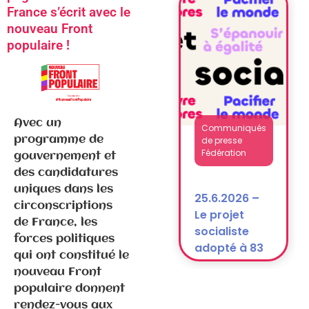
National
France s’écrit avec le
après la
nouveau Front
dissolution)
populaire !
Avec un
Communiqués
programme de
de presse
Fédération
gouvernement et
des candidatures
uniques dans les
25.6.2026 –
circonscriptions
Le projet
de France, les
socialiste
forces politiques
adopté à 83
qui ont constitué le
% !
nouveau Front
populaire donnent
rendez-vous aux