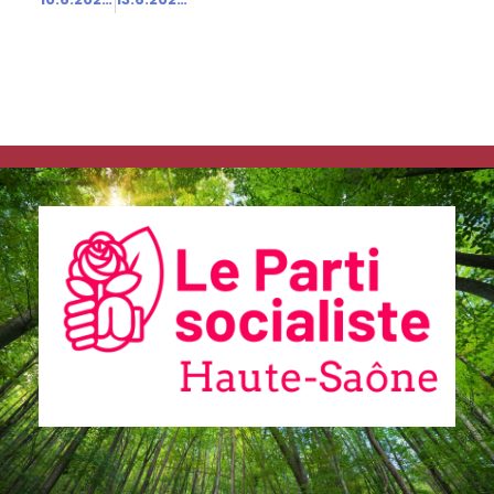
propos P.
Ghiles
Communiqués
de presse
Fédération
2.2.2026 –
Visite
d’Emmanuel
Macron en
Haute-Saône