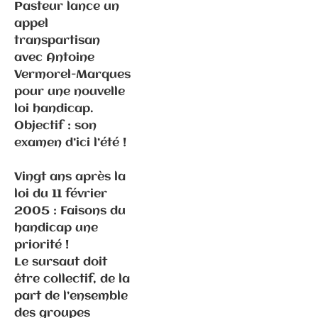
Pasteur lance un
appel
transpartisan
avec Antoine
Vermorel-Marques
Communiqués
pour une nouvelle
de presse
loi handicap.
Fédération
Objectif : son
examen d’ici l’été !
6.3.2026 –
Vingt ans après la
Elections
loi du 11 février
municipales
2005 : Faisons du
à Gray –
handicap une
Communiqué
priorité !
de
Le sursaut doit
presse/déme
être collectif, de la
nti suite
part de l’ensemble
propos P.
des groupes
Ghiles