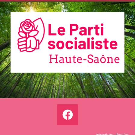
Communiqués
de presse
Fédération
22.10.2025 –
Non-censure
: courage et
responsabilit
é au service
des Français
Communiqués
Mentions légales