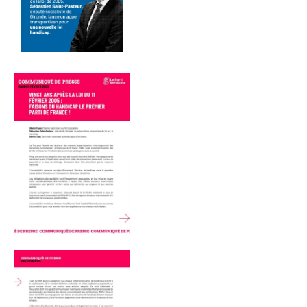
Communiqués
de presse
Fédération
Elections
municipales
2026 –
Vesoul