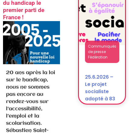
après la
du handicap le
dissolution)
premier parti de
France !
Communiqués
de presse
Fédération
20 ans après la loi
25.6.2026 –
sur le handicap,
Le projet
nous ne sommes
socialiste
pas encore au
adopté à 83
rendez-vous sur
% !
l’accessibilité,
l’emploi et la
scolarisation.
Sébastien Saint-