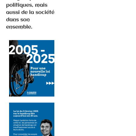
politiques, mais
aussi de la société
dans son
ensemble.
Communiqués
de presse
Fédération
2.2.2026 –
Visite
d’Emmanuel
Macron en
Haute-Saône