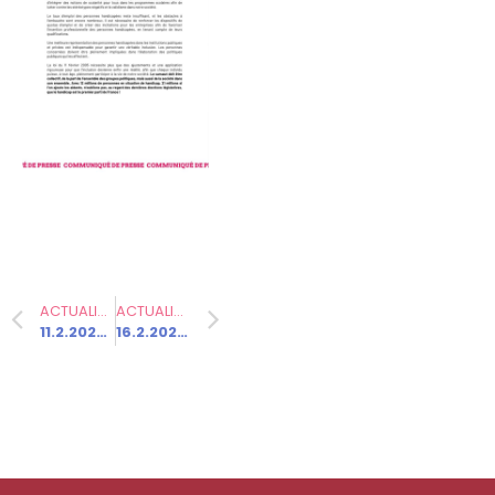
Communiqués
de presse
Fédération
25.11.2025 –
Bardella pour
la 3ème fois
à la foire de
Sainte
Catherine !
ACTUALITÉ PRÉCÉDENTE
ACTUALITÉ SUIVANTE
11.2.2025 – Election de Laurent Seguin à la tête du département de la Haute-Saône
16.2.2025 – « Il ne faut pas abandonner le terrain de l’identité de la France à la droite et à l’extrême-droite ».