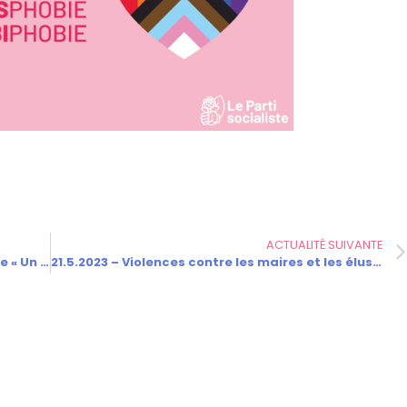
ACTUALITÉ SUIVANTE
13 mai 2023 – Lure – Manifestation nationale « Un nouvel élan pour les services publics »
21.5.2023 – Violences contre les maires et les élus locaux