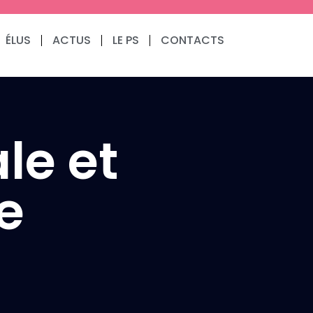
ÉLUS
ACTUS
LE PS
CONTACTS
le et
e
Communiqués de presse
Fédération
3.9.2024 – Communiqué
de notre 1er fédéral
(Résolution du Bureau
National après la