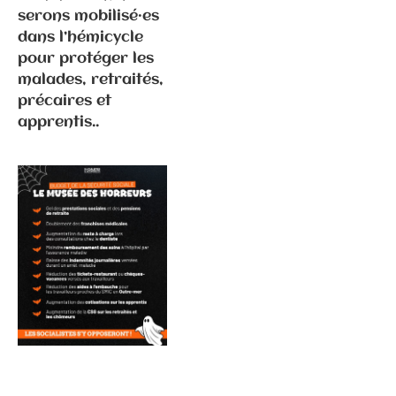
serons mobilisé·es
dans l’hémicycle
pour protéger les
malades, retraités,
précaires et
Communiqués
apprentis..
de presse
Fédération
6.3.2026 –
Elections
municipales
à Gray –
Communiqué
de
presse/déme
nti suite
propos P.
Ghiles