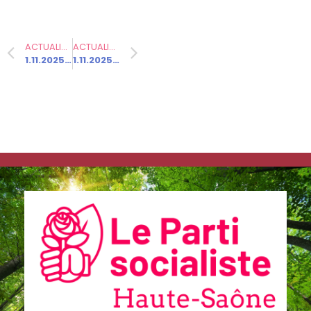
ACTUALITÉ PRÉCÉDENTE
ACTUALITÉ SUIVANTE
1.11.2025 – Un autre budget est possible !
1.11.2025 – M. Serge Toulot est décédé
Communiqués
de presse
Fédération
2.2.2026 –
Visite
d’Emmanuel
Macron en
Haute-Saône