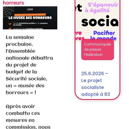
après la
horreurs
dissolution)
La semaine
Communiqués
prochaine,
de presse
l’Assemblée
Fédération
nationale débattra
du projet de
budget de la
25.6.2026 –
Sécurité sociale,
Le projet
un « musée des
socialiste
horreurs » !
adopté à 83
% !
Après avoir
combattu ces
mesures en
commission, nous